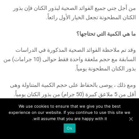
من أجل جني جميع الفوائد الصحية لبذور الكتان فإن بذور
الكتان المطحونة تجعل الخيار الأول رائعاً.
ما هي الكمية التي تحتاجها؟
وقد تم ملاحظة الفوائد الصحية المذكورة في الدراسات
السابقة مع حجم ملعقة واحدة فقط حوالى (10 جرامات) من
بذور الكتان المطحونة يومياً.
ومع ذلك ، يوصى بالحفاظ على حجم الكمية المتناولة وهى
أقل من 5 ملاعق كبيرة (50 جرام) من بذور الكتان يومياً.
We use cookies to ensure that we give you the best
ملخص :
experience on our website. If you continue to use this site we
will assume that you are happy with it.
توفر بذور الكتان المطحون أعظم الفوائد الصحية.
5
Ok
SHARES