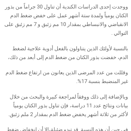
ووجدت إحدى الدراسات الكندية أن تناول 30 جراماً من بذور
الكتان يومياً ولمدة ستة أشهر عمل على خفض ضغط الدم
الانقباضي والانبساطي بمقدار 10 مم زئبق و 7 مم زئبق على
التوالي .
بالنسبة لأولئك الذين يتناولون بالفعل أدوية علاجية لضغط
الدم، خفضت بذور الكتان من ضغط الدم إلى أبعد من ذلك،
وقللت من عدد المرضى الذين يعانون من ارتفاع ضغط الدم
غير المنضبط بنسبة 17%.
وبالإضافة إلى ذلك ووفقاً لمراجعة كبيرة والبحث من خلال
بيانات ونتائج عدد 11 دراسة، فإن تناول بذور الكتان يومياً
لأكثر من ثلاثة أشهر يخفض ضغط الدم بمقدار 2 ملم زئبق.
في حين أن هذه النسبة قد تبدو ضئيلة،إلا أن انخفاض ضغط