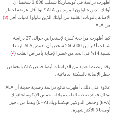
أظهرت دراسة في كوستاريكا شملت 3،638 شخصاً أن
أولئك الذين يتناولون المزيد من ALA كانوا أقل عرضة لخطر
الإصابة بالنوبات القلبية من أولئك الذين تناولوا كميات أقل (
3
)
من ALA.
كما أظهرت مراجعة كبيرة لإستعراض حوالى 27 دراسة
شملت أكثر من 250،000 شخص أن حمض ALA ارتبط
بنسبة 14% فى الحد من خطر الإصابة بأمراض القلب (
4
).
وقد ربطت العديد من الدراسات أيضا حمض ALA بانخفاض
خطر الإصابة بالسكتة الدماغية .
علاوة على ذلك ، أظهرت نتائج دراسة رصدية حديثة أن ALA
يمتلك فوائد صحية للقلب مماثلة لحمض الإيكوسابنتانويك
(EPA) وحمض الدوكوزاهيكسانويك (DHA) وهما من دهون
أوميجا 3 الأكثر شهرة .