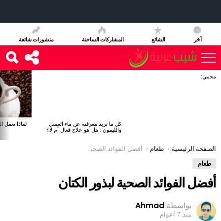
آخر
الشائع
المشاركات الساخنة
منشورات شائعة
محمي:
آخر
الأخبار
كل ما تريد معرفته عن ماء العسل
لماذا تعمل ا
والليمون : هل هو علاج فعال أم لا؟
You are here:
الصفحة الرئيسية
طعام
أفضل الفوائد الصحية لبذور الكتان
طعام
أفضل الفوائد الصحية لبذور الكتان
بواسطة
Ahmad
منذ 7 أعوام