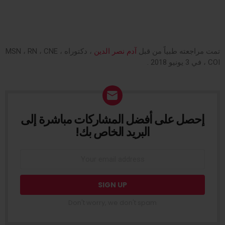
تمت مراجعته طبياً من قبل
آدم نصر الدين
، دكتوراه ، MSN ، RN ، CNE
، COI في 3 يونيو 2018 .
إحصل على أفضل المشاركات مباشرة إلى
NEWSLETTER
البريد الخاص بك!
Don't worry, we don't spam