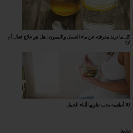
كل ما تريد معرفته عن ماء العسل والليمون : هل هو علاج فعال أم
لا؟
10 أطعمة يجب تناولها أثناء الحمل
تابعنا