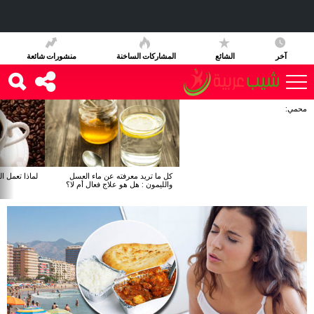
آخر
الشائع
المشاركات الساخنة
منشورات شائعة
محمي:
آخر
الأخبار
كل ما تريد معرفته عن ماء العسل
لماذا تعمل ا
والليمون : هل هو علاج فعال أم لا؟