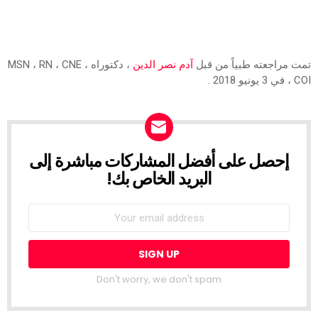
تمت مراجعته طبياً من قبل
آدم نصر الدين
، دكتوراه ، MSN ، RN ، CNE
، COI في 3 يونيو 2018 .
إحصل على أفضل المشاركات مباشرة إلى
NEWSLETTER
البريد الخاص بك!
Don't worry, we don't spam