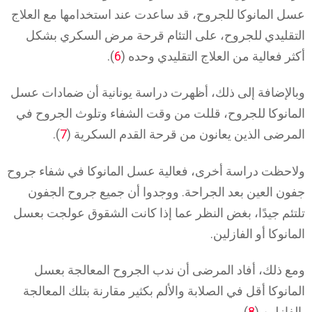
عسل المانوكا للجروح، قد ساعدت عند استخدامها مع العلاج
التقليدي للجروح، على التئام قرحة مرض السكري بشكل
أكثر فعالية من العلاج التقليدي وحده (
6
).
وبالإضافة إلى ذلك، أظهرت دراسة يونانية أن ضمادات عسل
المانوكا للجروح، قللت من وقت الشفاء وتلوث الجروح في
المرضى الذين يعانون من قرحة القدم السكرية (
7
).
ولاحظت دراسة أخرى، فعالية عسل المانوكا في شفاء جروح
جفون العين بعد الجراحة. ووجدوا أن جميع جروح الجفون
تلتئم جيدًا، بغض النظر عما إذا كانت الشقوق عولجت بعسل
المانوكا أو الفازلين.
ومع ذلك، أفاد المرضى أن ندب الجروح المعالجة بعسل
المانوكا أقل في الصلابة والألم بكثير مقارنة بتلك المعالجة
بالفازلين (
8
).