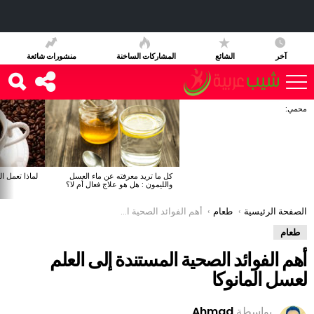
آخر
الشائع
المشاركات الساخنة
منشورات شائعة
محمي:
آخر
الأخبار
كل ما تريد معرفته عن ماء العسل
لماذا تعمل ا
والليمون : هل هو علاج فعال أم لا؟
You are here:
الصفحة الرئيسية
طعام
أهم الفوائد الصحية المستندة إلى العلم لعسل المانوكا
طعام
أهم الفوائد الصحية المستندة إلى العلم
لعسل المانوكا
بواسطة
Ahmad