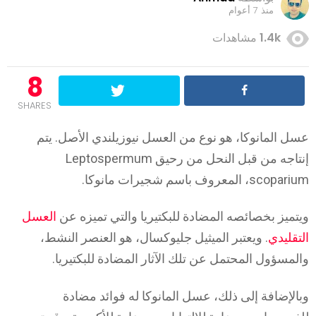
منذ 7 أعوام
1.4k
مشاهدات
8
SHARES
عسل المانوكا، هو نوع من العسل نيوزيلندي الأصل. يتم
إنتاجه من قبل النحل من رحيق Leptospermum
scoparium، المعروف باسم شجيرات مانوكا.
ويتميز بخصائصه المضادة للبكتيريا والتي تميزه عن
العسل
التقليدي
. ويعتبر الميثيل جليوكسال، هو العنصر النشط،
والمسؤول المحتمل عن تلك الآثار المضادة للبكتيريا.
وبالإضافة إلى ذلك، عسل المانوكا له فوائد مضادة