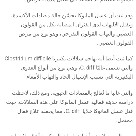
وقد ثبت أن عسل المانوكا يحسّن حالة مضادات الأكسدة،
ويقلل الالتهاب لدى الفئران المصابة بكل من القولون
العصبي والتهاب القولون التقرحي، وهو نوع من مرض
القولون العصبي.
كما ثبت أيضا أنه يهاجم سلالات بكتيريا Clostridium difficile.
والتي تسمى غالبًا C. diff، وهي نوع من أنواع العدوى
البكتيرية التي تسبب الإسهال الحاد والتهاب الأمعاء.
والتي غالبا ما تُعالج بالمضادات الحيوية. ومع ذلك، لاحظت
دراسة حديثة فعالية عسل المانوكا على هذه السلالات. حيث
قتل عسل المانوكا خلايا C. diff، مما يجعله علاج فعال
محتمل.
ومن المهم ملاحظة أن الدراسات المذكورة أعلاه، لاحظت