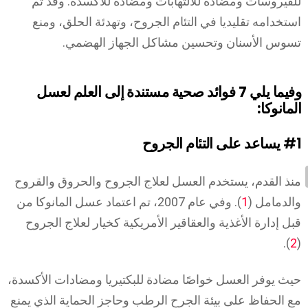
للفيروسات ومضادة للالتهابات ومضادة للأكسدة. وقد تم
استخدامه تقليديا في التئام الجروح، وتهدئة الحلق، ومنع
تسوس الأسنان وتحسين مشاكل الجهاز الهضمي.
وفيما يلي 7 فوائد صحية مستندة إلى العلم لعسل
المانوكا:
#1
يساعد على التئام الجروح
منذ القدم، يستخدم العسل لعلاج الجروح والحروق والقروح
والدمامل (
1
). وفي عام 2007، تم اعتماد عسل المانوكا من
قبل إدارة الأغذية والعقاقير الأمريكية كخيار لعلاج الجروح
).
2
(
حيث يوفر العسل خواصًا مضادة للبكتيريا ومضادات الأكسدة،
مع الحفاظ على بيئة الجرح الرطب وحاجز الحماية الذي يمنع