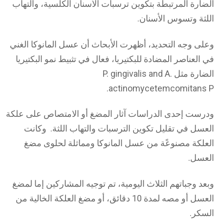
الضارة المرتبطة بتكوين ترسبات الأسنان الكلسية، والتهاب
اللثة وتسوس الأسنان.
وعلى وجه التحديد، أظهرت الأبحاث أن عسل المانوكا الغني
في العناصر المضادة للبكتيريا، فعال في تثبيط نمو البكتيريا
الضارة مثل P. gingivalis and A.
actinomycetemcomitans P.
ودرست إحدى الدراسات آثار المضغ أو الامتصاص على علكة
العسل في تقليل تكوين الترسبات والتهاب اللثة. وكانت
العلكة مصنوعًة من عسل المانوكا ومماثلة لحلوى مضغ
العسل.
وبعد وجباتهم الثلاث اليومية، تم توجيه المشاركين إما لمضغ
العسل أو مصه لمدة 10 دقائق، أو مضغ العلكة الخالية من
السكر.