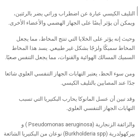
التليف الكيسي عبارة عن اضطراب وراثي يضر بالرئتين،
ويمكن أن يؤثر أيضًا على الجهاز الهضمي والأعضاء الأخرى.
وحيث إنه يؤثر على الخلايا التي تنتج المخاط، مما يجعل
المخاط سميكًا ولزجًا بشكل غير طبيعي. يسد هذا المخاط
السميك المسالك الهوائية والقنوات، مما يجعل التنفس صعبًا.
ومن سوء الحظ، يعتبر التهابات الجهاز التنفسي العلوي شائعا
جدًا عند المصابين بالتليف الكيسي.
وقد تبين أن عسل المانوكا يحارب البكتيريا التي تسبب
التهابات الجهاز التنفسي العلوي.
والزائفة الزنجارية (Pseudomonas aeruginosa ) و
بيركهولدرية (Burkholderia spp) نوعان من البكتيريا الشائعة