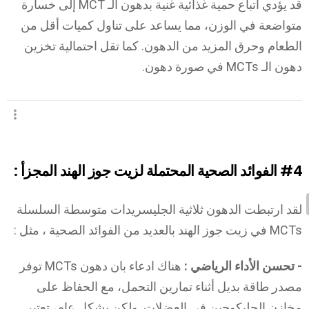
قد يؤدي اتباع حمية غذائية غنية بدهون الـ MCT إلى خسارة
متواضعة في الوزن، مما يساعد على تناول كميات أقل من
الطعام وحرق المزيد من الدهون. كما تقل احتمالية تخزين
دهون الـ MCTs في صورة دهون.
#4
الفوائد الصحية المحتملة لزيت جوز الهند المجزأ :
لقد ارتبطت الدهون ثلاثية الجليسريدات متوسطة السلسلة
MCTs في زيت جوز الهند بالعديد من الفوائد الصحية ، مثل :
- تحسن الأداء الرياضي :
هناك ادعاء بان دهون MCTs توفر
مصدر طاقة بديل أثناء تمارين التحمل، مع الحفاظ على
مخازن الجليكوجين في العضلات. ولكن بشكل عام، تعتبر