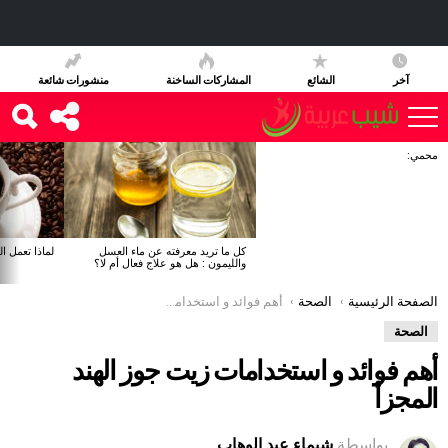
آخر
الشائع
المشاركات الساخنة
منشورات شائعة
محمي:
آخر
الأخبار
كل ما تريد معرفته عن ماء العسل
لماذا تعمل ا
والليمون : هل هو علاج فعال أم لا؟
You are here:
الصفحة الرئيسية
الصحة
أهم فوائد و استخدامات زيت جوز الهند المجزأ
الصحة
أهم فوائد و استخدامات زيت جوز الهند
المجزأ
بواسطة
شيماء عبد الوهاب