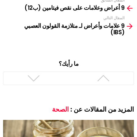
المقال السابق
See
9 أعراض وعلامات على نقص فيتامين (ب12)
more
المقال التالي
9 علامات وأعراض لـ متلازمة القولون العصبي
(IBS)
ما رأيك؟
المزيد من المقالات عن :
الصحة