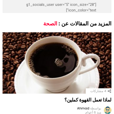
[g1_socials_user user="5" icon_size="28"
icon_color="text"]
المزيد من المقالات عن :
الصحة
4
مشاركات
لماذا تعمل القهوة كملين؟
بواسطة
Ahmad
منذ 6 أعوام