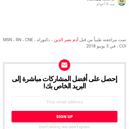
منذ 6 أعوام
تمت مراجعته طبياً من قبل
آدم نصر الدين
، دكتوراه ، MSN ، RN ، CNE
، COI في 3 يونيو 2018 .
إحصل على أفضل المشاركات مباشرة إلى
NEWSLETTER
البريد الخاص بك!
Don't worry, we don't spam