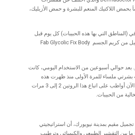
ضاَ بحمض اللاكتيك المنعم للبشرة و حمض الأزيليك،
(المناطق التي بها هذه الحبيبات) كل يوم قبل
البدء في الاستحمام ، ثم أتبع ذلك بدهان القليل من كريم الجسم Fab Glycolic Fix Body
 بعد حوالي أسبوعين من الاستخدام اليومي، كانت
ت بشرتي ملساء للمرة الأولى منذ ظهرت هذه
الحبيبات على بشرتي في مرحلة المراهقة. الآن أواظب على اتباع هذا الروتين 2 إلى 3 مرات
لية من الحبيبات.
جميل مقيم بمدينة نيويورك، أن استراتيجيتي
ا بين التقشير الطبيعي والكيميائي وترطيب