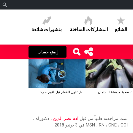
ا
الشائع
المشاركات الساخنة
منشورات شائعة
إصنع حساب
هل تناول الطعام قبل النوم ضار؟
تمت مراجعته طبياً من قبل
آدم نصر الدين
، دكتوراه ،
MSN ، RN ، CNE ، COI في 3 يونيو 2018 .