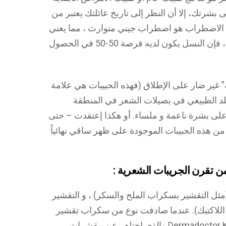
بشرتك، إلا أن النظر إلى تاريخ عائلتك يعتبر من
هذا الاضطراب هو اضطراب جيني متوارث ، مما يعني
أنه إذا كان أحد الوالدين لديه هذا الاضطراب، فإن النسل يكون لديه فرصة 50-50 في الحصول
 غير ضار على الإطلاق (فهذه الحبيبات هي علامة
لد الطبيعي في بصيلات الشعر في المنطقة
على بشرة ناعمة و ملساء. أو هكذا إعتقدت – حتى
 هذه الحبيبات الموجودة على ظهر ساقي نهائياً
ن تقرن الجريبات الشعرية :
مثل التقشير بسكراب الملح والسكر) ، و التقشير
اللاكتيك). عندما صادفت نوع من سكراب تقشير
الجسم و الذي يسمى Dermadoctor KP Duty Body Scrub والذي اختلف عن مقشرات