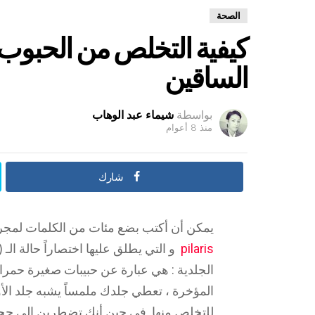
الصحة
كيفية التخلص من الحبوب 
الساقين
بواسطة
شيماء عبد الوهاب
منذ 8 أعوام
شارك
يمكن أن أكتب بضع مئات من الكلمات لمجرد
pilaris
الجلدية : هي عبارة عن حبيبات صغيرة حمراء
المؤخرة ، تعطي جلدك ملمساً يشبه جلد الأو
للتخلص منها. في حين أنك تضطرين إلى حجز