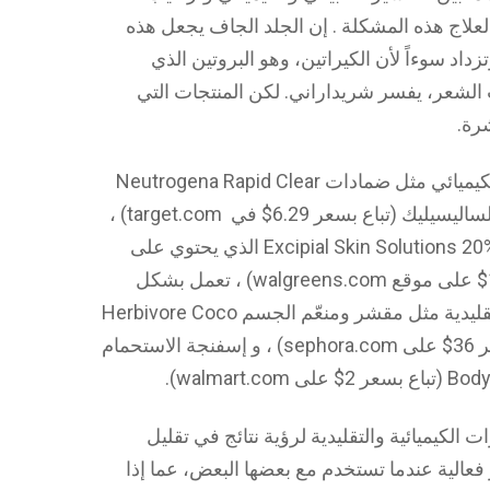
اج هذه المشكلة . إن الجلد الجاف يجعل هذه
داد سوءاً لأن الكيراتين، وهو البروتين الذي
الشعر، يفسر شريداراني. لكن المنتجات التي
رة.
كما يضيف شريداراني إن رقعات التقشير الكيميائي مثل ضمادات Neutrogena Rapid Clear
Treatment Pads التي تحتوي على حمض الساليسيليك (تباع بسعر 6.29$ في target.com) ،
أو كريم Excipial Skin Solutions 20% Urea Intensive Healing Cream الذي يحتوي على
نسبة 20% من محلول اليوريا (يباع بسعر 14$ على موقع walgreens.com) ، تعمل بشكل
جيد، كما تفعل أنواع المقشرات الطبيعية التقليدية مثل مقشر ومنعّم الجسم Herbivore Coco
Rose Coconut Oil Body Polish (يباع بسعر 36$ على sephora.com) ، و إسفنجة الاستحمام
الكيميائية والتقليدية لرؤية نتائج في تقليل
عالية عندما تستخدم مع بعضها البعض، عما إذا