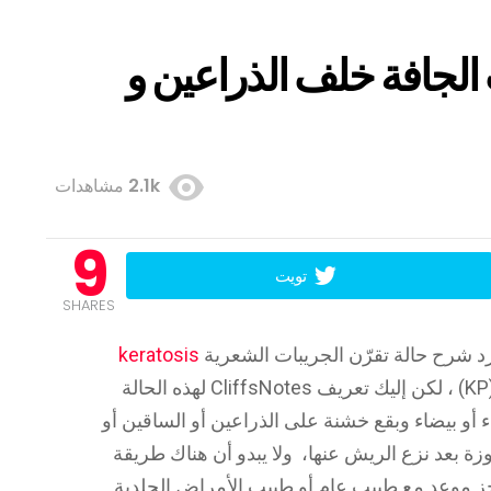
الجافة خلف الذراعين و
2.1k
مشاهدات
9
تويت
SHARES
 شرح حالة تقرّن الجريبات الشعرية
keratosis
و التي يطلق عليها اختصاراً حالة الـ (KP) ، لكن إليك تعريف CliffsNotes لهذه الحالة
 أو بيضاء وبقع خشنة على الذراعين أو الساقين أو
زة بعد نزع الريش عنها، ولا يبدو أن هناك طريقة
 موعد مع طبيب عام أو طبيب الأمراض الجلدية