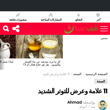
آخر
الشائع
المشاركات الساخنة
منشورات شائعة
محمي:
آخر
الأخبار
كل ما تريد معرفته عن ماء العسل
لماذا تعمل ا
والليمون : هل هو علاج فعال أم لا؟
You are here:
الصفحة الرئيسية
الصحة
11 علامة وعرض للتوتر الشديد
الصحة
11 علامة وعرض للتوتر الشديد
بواسطة
Ahmad
منذ 7 أعوام