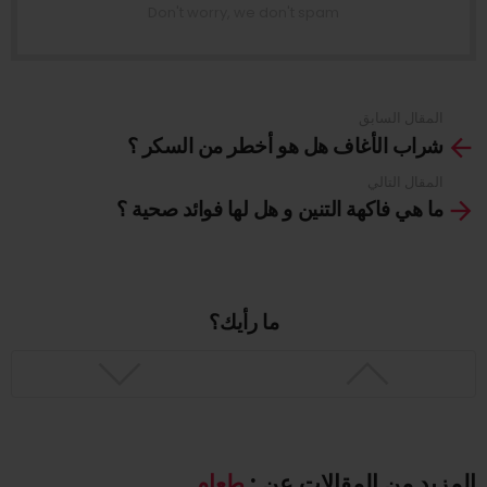
Don't worry, we don't spam
المقال السابق
See
شراب الأغاف هل هو أخطر من السكر ؟
more
المقال التالي
ما هي فاكهة التنين و هل لها فوائد صحية ؟
ما رأيك؟
المزيد من المقالات عن :
طعام