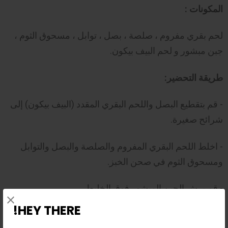
المكونات :
لحم بقري مفروم ، صلصة ، بصل ، توابل ، مسحوق الثوم ،
جبن مبشور و لحم البيف بيكون.
طريقة التحضير:
- قم بتقطيع البصل واللحم البقري المقدد (البيف بيكون) إلى
شرائح صغيرة.
- اخلط اللحم البقري المفروم والصلصة والبصل والتوابل
ومسحوق الثوم في صحن الخبز.
- قم برش الجبن المبشور فوق الخليط.
HEY THERE!
- وزع شرائح البيف بيكون فوق الخليط.