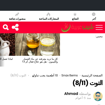
آخر
الشائع
المشاركات الساخنة
منشورات شائعة
مي:
ر
خبار
كل ما تريد معرفته عن ماء العسل
لماذا تعمل القهو
والليمون : هل هو علاج فعال أم لا؟
You are her
صفحة الرئيسية
Snax Items
10 أطعمة يجب تناولها أثناء الحمل
التوت (8/11)
توت (8/11)
بواسطة
Ahmad
منذ 6 أعوام