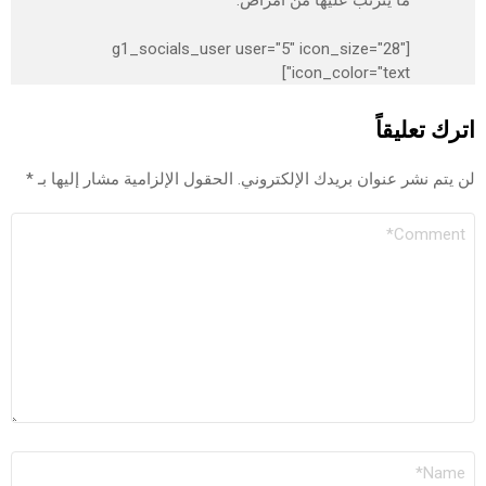
ما يترتب عليها من امراض.
[g1_socials_user user="5" icon_size="28"
icon_color="text"]
رك تعليقاً
 يتم نشر عنوان بريدك الإلكتروني.
الحقول الإلزامية مشار إليها بـ
*
تعليق
اسم