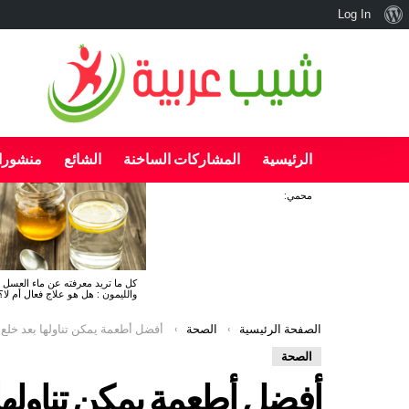
نبذة
Log In
عن
ووردبريس
الرئيسية
المشاركات الساخنة
الشائع
منشورا
محمي:
آخر
الأخبار
كل ما تريد معرفته عن ماء العسل
والليمون : هل هو علاج فعال أم لا؟
You are here:
الصفحة الرئيسية
الصحة
أفضل أطعمة يمكن تناولها بعد خلع 
الصحة
أفضل أطعمة يمكن تناوله