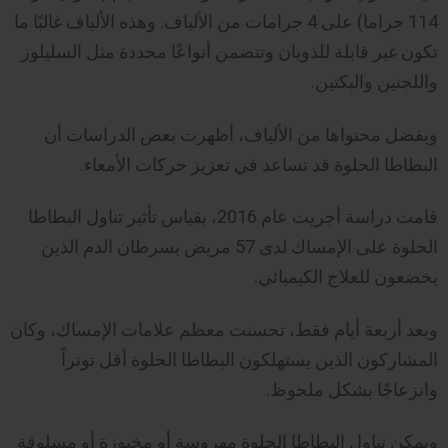
114 جراما) على 4 جرامات من الألياف. وهذه الألياف غالبًا ما
تكون غير قابلة للذوبان وتتضمن أنواعًا محددة مثل السليلوز
واللجنين والبكتين.
وبفضل محتواها من الألياف، أظهرت بعض الدراسات أن
البطاطا الحلوة قد تساعد في تعزيز حركات الأمعاء.
قامت دراسة أجريت عام 2016، بقياس تأثير تناول البطاطا
الحلوة على الإمساك لدى 57 مريض بسرطان الدم الذين
يخضعون للعلاج الكيميائي.
وبعد أربعة أيام فقط، تحسنت معظم علامات الإمساك، وكان
المشاركون الذين يستهلكون البطاطا الحلوة أقل توتراً
وانزعاجًا بشكل ملحوظ.
ويمكن تناول البطاطا الحلوة مهروسة أو مخبوزة أو مسلوقة