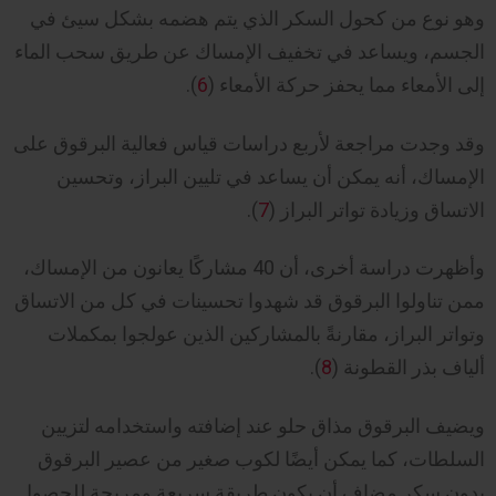
وهو نوع من كحول السكر الذي يتم هضمه بشكل سيئ في
الجسم، ويساعد في تخفيف الإمساك عن طريق سحب الماء
إلى الأمعاء مما يحفز حركة الأمعاء (
6
).
وقد وجدت مراجعة لأربع دراسات قياس فعالية البرقوق على
الإمساك، أنه يمكن أن يساعد في تليين البراز، وتحسين
الاتساق وزيادة تواتر البراز (
7
).
وأظهرت دراسة أخرى، أن 40 مشاركًا يعانون من الإمساك،
ممن تناولوا البرقوق قد شهدوا تحسينات في كل من الاتساق
وتواتر البراز، مقارنةً بالمشاركين الذين عولجوا بمكملات
ألياف بذر القطونة (
8
).
ويضيف البرقوق مذاق حلو عند إضافته واستخدامه لتزيين
السلطات، كما يمكن أيضًا لكوب صغير من عصير البرقوق
بدون سكر مضاف أن يكون طريقة سريعة ومريحة للحصول