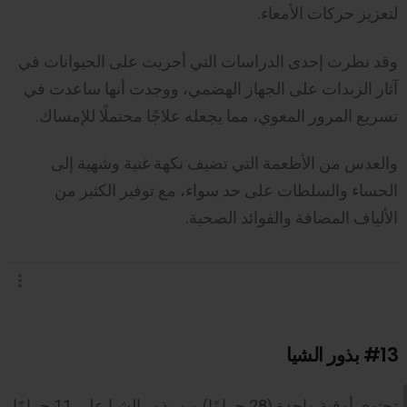
لتعزيز حركات الأمعاء.
وقد نظرت إحدى الدراسات التي أجريت على الحيوانات في
آثار الزبدات على الجهاز الهضمي، ووجدت أنها ساعدت في
تسريع المرور المعوي، مما يجعله علاجًا محتملًا للإمساك.
والعدس من الأطعمة التي تضيف نكهة غنية وشهية إلى
الحساء والسلطات على حد سواء، مع توفير الكثير من
الألياف المضافة والفوائد الصحية.
#13
بذور الشيا
تحتوي أوقية واحدة (28 جرامًا) من بذور الشيا على 11 جرامًا