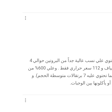
تعتبر الجوافة من الفواكه الاستوائية التي تحتوي علي نسب عالية جداً من البروتين حوالي 4
جرامات لكل كوب و ايضاً 9 جرامات من الألياف و 112 سعر حراري فقط . وعلي 600% من
الاحتياج اليومي للجسم فيتامين سي (أكثر مما تحتوي عليه 7 برتقالات متوسطة الحجم). و
 يأكلونها بين الوجبات.