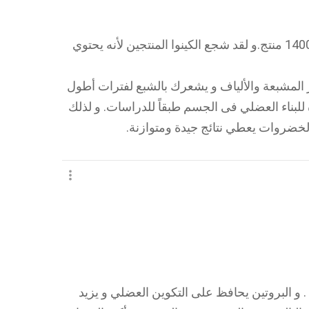
يوجد الآن العديد من منتجات الكينوا حوالى 1400 منتج.و لقد شجع الكينوا المنتجين لأنه يحتوي
المشبعة والألياف و يشعرك بالشبع لفترات أطول
ة للبناء العضلي فى الجسم طبقاً للدراسات. و لذلك
لخضروات يعطي نتائج جيدة ومتوازنة.
. و البروتين يحافظ على التكوين العضلي و يزيد