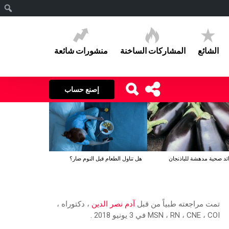
ا
الشائع
المشاركات الساخنة
منشورات شائعة
إصنع حساب
هل تناول الطعام قبل النوم ضار؟
تمت مراجعته طبياً من قبل
آدم نصر الدين
، دكتوراه ،
MSN ، RN ، CNE ، COI في 3 يونيو 2018 .