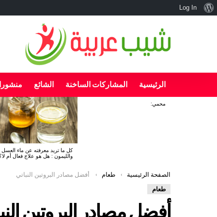
نبذة
Log In
عن
ووردبريس
الرئيسية
المشاركات الساخنة
الشائع
منشورا
محمي:
آخر
الأخبار
كل ما تريد معرفته عن ماء العسل
والليمون : هل هو علاج فعال أم لا؟
You are here:
الصفحة الرئيسية
طعام
أفضل مصادر البروتين النباتي
طعام
أفضل مصادر البروتين النب