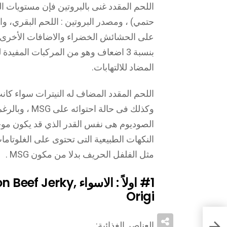
اللحم المقدد غنى بالبروتين فإن مستويات ال
حتمي) ، ومصدر البروتين : اللحم البقري، والل
المضاد للالتهابات.
اللحم المقدد المضاف له النيترات سواء كا
وكذلك فى حالة
الصوديوم هى نفس القدر الذي قد يكون موجود
النكهات الطبيعية التى تحتوى على الغلوتا
مثل الفلفل الحريف بدلا من مكون MSG .
#1
اولاً : الاسواء rky
Origi
العناصر الغذائية: