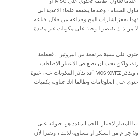
السيروتونين المسئول عن “السعادة” ولذلك عندما تتناول اطعمة تحتوى على MSG او
ناول الطعام ، وعندما يضيفه علماء الاغذية الى
فهذا يحفز اشارات المخ وخداعه من خلال اقناعه
لا من ذلك تقتصر الوجبة على مكونات غير مفيدة
 تحتوى على نسبة مرتفعة من البروتين ، فقطعة
ثة، ولكن يجب ان نضع فى الاعتبار الاضافات
الاخرى ، والإسراف فى تناول الشىء مضر ، وتذكر Moskovitz “قد تذكر المكونات على عبوة
من مركب MSG الا انه قد يحتوى على الغلوتامات وطالما انك تتناوله بكميات
ا المعيار لاختيار اللحم المقدد هو احتوائه على
نسبة اقل من 400 ملليجرام من الصوديوم و5 جرام من السكر او مساوية لذلك ، ونظرا لأن