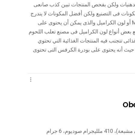
الدهنيات ولكن بفحص المنتجات تبين كذب صانعى
كونات فى التصنيع ولكن أفضل المكونات لا يندرج
فيها نشا الذرة المجففة وبروتين الصويا MSG أو لون الكراميل والذى يمكن أن يحتوى على
ن خلال تصنيع بعض أنواع لون الكراميل فى مصنع تعلب اللحوم
ائى تتجنب فيه المنتجات الغذائية التي تحتوي
ج حيث أنه يحتوى على بودرة الكرفس التى تحتوى
Obe
800 سعر –1 جرام دهون (00,5 جرام دهون مشبعة)، 410 ملليجرام صوديوم، 6 جرام