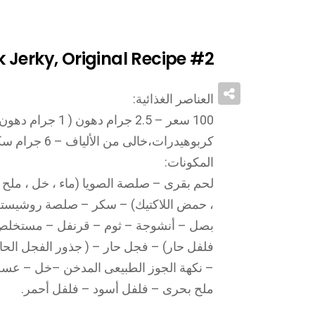
 Jerky, Original Recipe
#2
العناصر الغذائية:
كربوهيدرات،خالى من الألياف – 6 جرام سكر 12 جرام بروتين.
المكونات:
لحم بقرى – صلصة الصويا (ماء ، خل ، ملح ، 
، حمض اللاكتيك) – سكر – صلصة روشيستر
بصل – أنشوجة – ثوم – قرنفل – مستخلص 
فلفل حار) – فجل حار – ( جذور الفجل الح
– نكهة الجوز الطبيعى المدخن –خل – عسل 
ملح بحرى – فلفل أسود – فلفل أحمر.