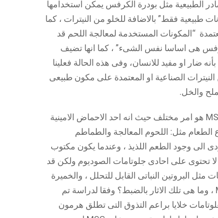
ادر الطبيعية مثل بودرة الكرفس يمكن استخدامها
ات طبيعية فقط” بالاضافة للخلو من النيترات ، كما
ية التغذية المعتمدة “المكونات المستخدمة لمعالجة اللحم قد
رفس هى اساسا نفس الشىء” ، كما انها تضيف
نه ضار او مفيد للانسان، وفى هذه الحالة فعلينا
ن النيترات الصناعية او المعتمدة على مكون طبيعى
لح والخل.
اما موضوع احادى جلوتامات الصوديوم أو MSG هو امر مختلف حيث انه احد الاحماض الامينية
 الطعام مثل: اللحوم المعالجة والطماطم
ؤدى الى وجود الطعم اللذيذ ، وعندما يكون مكتوب
MSG ” يعنى ذلك انها لا تحتوى على احادى جلوتامات الصوديوم ولكن قد
مثل البروتين النباتى القابل للتحلل ، والخميرة
وصلصة الصويا وكلها بنفس آثر مركب MSG ، وما هى تلك الاثار بالضبط؟ وفقا لدراسة تم
BMC Neurosc ، تحفز الغلوتامات خلايا براعم التذوق التى تطلق هرمون