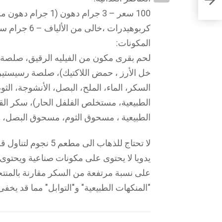
كربوهيدرات ،خالى من الألياف – 6 جرام سكر 12 جرام بروتين.
المكونات:
لحم بقرى مكون من الفيليه الرقيق، صلصة ال
خل الأرز ، حمض اللاكتيك)، صلصة رسيستي
السكر، الماء، الملح، البصل، الأنشوجة، الثو
الطبيعية، مستخلص الفلفل الحار)، سكر الق
الطبيعية ، مسحوق الثوم، مسحوق البصل، وا
لا تحتاج للذهاب الى 
يدويا لا يحتوى على مكونات صناعية ويحتوى
على نسبة مرتفعة من السكر مقارنة بالمنتجا
"المنكهات الطبيعية" و"التوابل" مما قد يخفى 