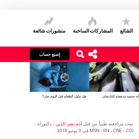
الشائع
المشاركات الساخنة
منشورات شائعة
إصنع حساب
هل تناول الطعام قبل النوم ضار؟
تمت مراجعته طبياً من قبل
آدم نصر الدين
، دكتوراه ،
MSN ، RN ، CNE ، COI في 3 يونيو 2018 .