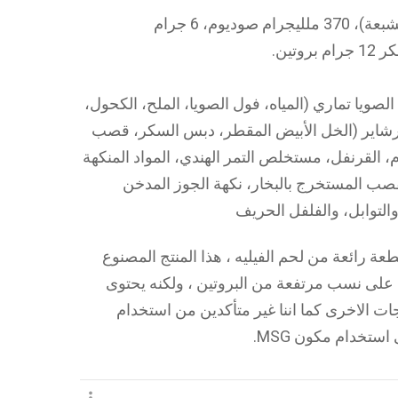
100 سعر – 3 جرام دهون (1 جرام دهون مشبعة)، 370 ملليجرام صوديوم، 6 جرام
صويا تماري (المياه، فول الصويا، الملح، الكحول،
رشاير (الخل الأبيض المقطر، دبس السكر، قصب
م، القرنفل، مستخلص التمر الهندي، المواد المنكهة
صب المستخرج بالبخار، نكهة الجوز المدخن
لتوابل، والفلفل الحريف
مطعم 5 نجوم لتناول قطعة رائعة من لحم الفيليه ، هذا المنتج المصنوع
 على نسب مرتفعة من البروتين ، ولكنه يحتوى
ت الاخرى كما اننا غير متأكدين من استخدام
استخدام مكون MSG.