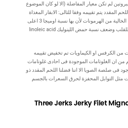
بروتين لم تكن معيار المفاضلة (الا لو كان الموضوع
حم المقدد يتم تقييمه وفقا للتالى: الابقار المغذاة
على الحشائش الخضراء والاضافات الأخرى الخالية من الهرمونات لأن بها نسبة اوميجا 3 اعلى
بنسبة 3 اضعاف وهو من المركبات المفيدة للقلب وضعف نسبة حمض اللينوليك linoleic acid
نت من الكرفس او الكيماويات تم تخفيض تقييمه
 احتوائه على MSG ، وبالرغم من ان الغلوتامات الموجودة فى احادى غلوتامات
 فى صلصة الصويا الا اننا فضلنا اللحم المقدد ذو
مات مثل التوابل المحفزة لحرق السعرات بالجسم
Three Jerks Jerky Filet Mignon Beef Je,