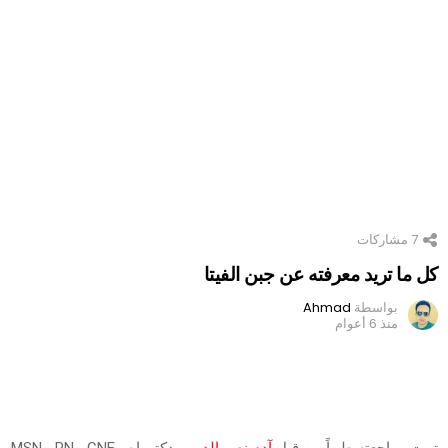
7
مشاركات
كل ما تريد معرفته عن جبن الفيتا
بواسطة
Ahmad
منذ 6 أعوام
تمت مراجعته طبياً من قبل
آدم نصر الدين
، دكتوراه ، MSN ، RN ، CNE