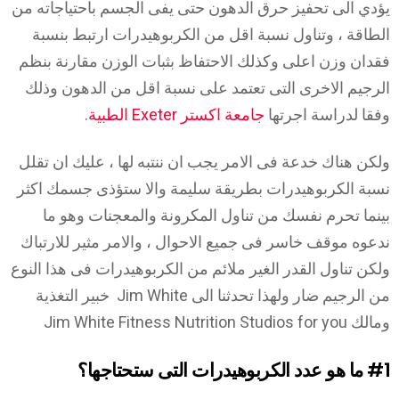
يؤدي الى تحفيز حرق الدهون حتى يفى الجسم باحتياجاته من
الطاقة ، وتناول نسبة اقل من الكربوهيدرات ارتبط بنسبة
فقدان وزن اعلى وكذلك الاحتفاظ بثبات الوزن مقارنة بنظم
الرجيم الاخرى التى تعتمد على نسبة اقل من الدهون وذلك
وفقا لدراسة اجرتها
جامعة اكستر Exeter الطبية
.
ولكن هناك خدعة فى الامر يجب ان ننتبه لها ، عليك ان تقلل
نسبة الكربوهيدرات بطريقة سليمة والا ستؤذى جسمك اكثر
بينما تحرم نفسك من تناول المكرونة والمعجنات وهو ما
ندعوه موقف خاسر فى جميع الاحوال ، والامر مثير للارتباك
ولكن تناول القدر الغير ملائم من الكربوهيدرات فى هذا النوع
من الرجيم ضار ولهذا تحدثنا الى Jim White خبير التغذية
ومالك Jim White Fitness Nutrition Studios for you
#1
ما هو عدد الكربوهيدرات التى ستحتاجها؟