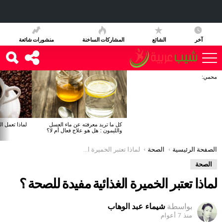
آخر
الشائع
المشاركات الساخنة
منشورات شائعة
محمي:
آخر
الأخبار
كل ما تريد معرفته عن ماء العسل
لماذا تعمل ا
والليمون : هل هو علاج فعال أم لا؟
You are here:
الصفحة الرئيسية
الصحة
لماذا تعتبر الخميرة الغذائية مفيدة للصحة ؟
الصحة
لماذا تعتبر الخميرة الغذائية مفيدة للصحة ؟
بواسطة
شيماء عبد الوهاب
منذ 7 أعوام